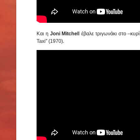
Kαι η
Joni Mitchel
l έβαλε τριγωνάκι στο –κυρ
Taxi” (1970).