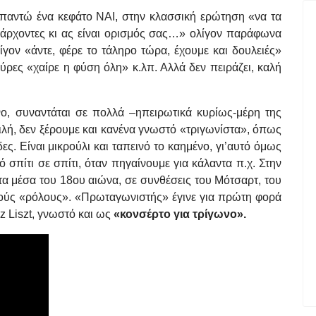
απαντώ ένα κεφάτο ΝΑΙ, στην κλασσική ερώτηση «να τα
 άρχοντες κι ας είναι ορισμός σας…» ολίγον παράφωνα
ίγον «άντε, φέρε το τάληρο τώρα, έχουμε και δουλειές»
ούρες «χαίρε η φύση όλη» κ.λπ. Αλλά δεν πειράζει, καλή
νο, συναντάται σε πολλά –ηπειρωτικά κυρίως-μέρη της
λή, δεν ξέρουμε και κανένα γνωστό «τριγωνίστα», όπως
ες. Είναι μικρούλι και ταπεινό το καημένο, γι’αυτό όμως
ό σπίτι σε σπίτι, όταν πηγαίνουμε για κάλαντα π.χ. Στην
α μέσα του 18ου αιώνα, σε συνθέσεις του Μότσαρτ, του
κρούς «ρόλους». «Πρωταγωνιστής» έγινε για πρώτη φορά
z Liszt, γνωστό και ως
«κονσέρτο για τρίγωνο».