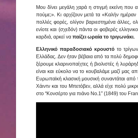
Μου δίνει μεγάλη χαρά η στιγμή εκείνη που 
πούμε;». Κι αρχίζουν μετά τα «Καλήν ημέραν
πολλές φορές, ολίγον βαριεστημένα άλλες, ολ
ενίοτε και (σχεδόν) πάντα οι φοβερές ελληνικ
καρδιά, αρκεί να
παίζει ωραία το τριγωνάκι.
Ελληνικό παραδοσιακό κρουστό
το τρίγω
Ελλάδας. Δεν ήταν βέβαια από τα πολύ δημοφι
ξέρουμε κλαρινοπαίχτες ή βιολιστές ή λυράρηδ
είναι και εύκολο να το κουβαλάμε μαζί μας απ
Ευρωπαϊκή κλασική μουσική συναντάται από τ
Χάιντν και του Μπετόβεν, αλλά είχε πολύ μι
στο “Κονσέρτο για πιάνο Νο.1” (1849) του Fran