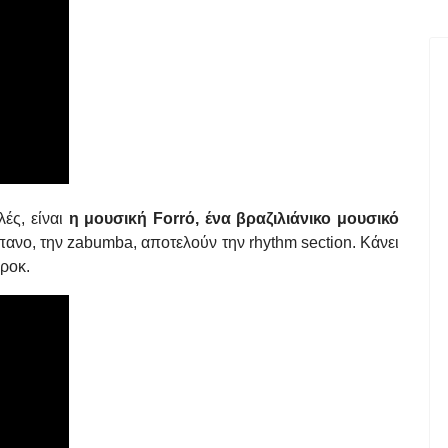
λές, είναι
η μουσική Forrό, ένα βραζιλιάνικο μουσικό
μπανο, την zabumba, αποτελούν την rhythm section. Κάνει
 ροκ.