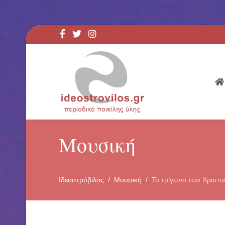
Μουσική
Ιδεοστρόβιλος
Μουσική
Το τρίγωνο των Χριστ