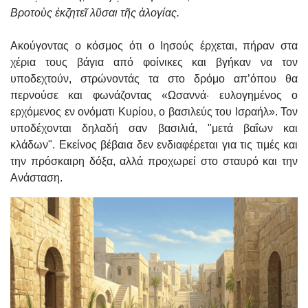
Βροτοὺς ἐκζητεῖ λῦσαι τῆς ἀλογίας.
Ακούγοντας ο κόσμος ότι ο Ιησούς έρχεται, πήραν στα
χέρια τους βάγια από φοίνικες και βγήκαν να τον
υποδεχτούν, στρώνοντάς τα στο δρόμο απ’όπου θα
περνούσε και φωνάζοντας «Ωσαννά· ευλογημένος ο
ερχόμενος εν ονόματι Κυρίου, ο βασιλεύς του Ισραήλ». Τον
υποδέχονται δηλαδή σαν βασιλιά, "μετά βαΐων και
κλάδων". Εκείνος βέβαια δεν ενδιαφέρεται για τις τιμές και
την πρόσκαιρη δόξα, αλλά προχωρεί στο σταυρό και την
Ανάσταση.