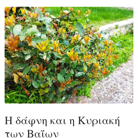
Η δάφνη και η Κυριακή
των Βαΐων