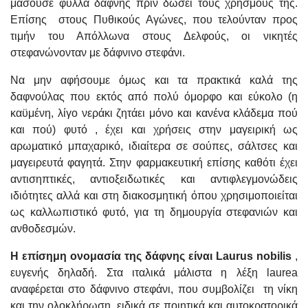
μασούσε φύλλα δάφνης πριν δώσει τους χρησμούς της.
Επίσης στους Πυθικούς Αγώνες, που τελούνταν προς
τιμήν του Απόλλωνα στους Δελφούς, οι νικητές
στεφανώνονταν με δάφνινο στεφάνι.
Να μην αφήσουμε όμως και τα πρακτικά καλά της
δαφνούλας που εκτός από πολύ όμορφο και εύκολο (η
καϋμένη, λίγο νεράκι ζητάει μόνο και κανένα κλάδεμα πού
και πού) φυτό , έχει και χρήσεις στην μαγειρική ως
αρωματικό μπαχαρικό, ιδιαίτερα σε σούπες, σάλτσες και
μαγειρευτά φαγητά. Στην φαρμακευτική επίσης καθότι έχει
αντισηπτικές, αντιοξειδωτικές και αντιφλεγμονώδεις
ιδιότητες αλλά και στη διακοσμητική όπου χρησιμοποιείται
ως καλλωπιστικό φυτό, για τη δημουργία στεφανιών και
ανθοδεσμών.
Η επίσημη ονομασία της δάφνης είναι Laurus nobilis
,
ευγενής δηλαδή. Στα ιταλικά μάλιστα η λέξη laurea
αναφέρεται στο δάφνινο στεφάνι, που συμβολίζει τη νίκη
και την ολοκλήρωση, ειδικά σε ποιητικά και αυτοκρατορικά