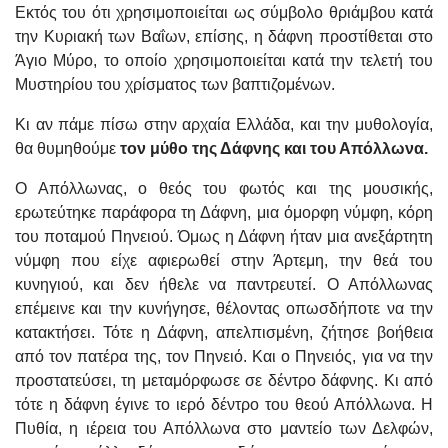
Εκτός του ότι χρησιμοποιείται ως σύμβολο θριάμβου κατά
την Κυριακή των Βαΐων, επίσης, η δάφνη προστίθεται στο
Άγιο Μύρο, το οποίο χρησιμοποιείται κατά την τελετή του
Μυστηρίου του χρίσματος των βαπτιζομένων.
Κι αν πάμε πίσω στην αρχαία Ελλάδα, και την μυθολογία,
θα θυμηθούμε
τον μύθο της Δάφνης και του Απόλλωνα.
Ο Απόλλωνας, ο θεός του φωτός και της μουσικής,
ερωτεύτηκε παράφορα τη Δάφνη, μια όμορφη νύμφη, κόρη
του ποταμού Πηνειού. Όμως η Δάφνη ήταν μια ανεξάρτητη
νύμφη που είχε αφιερωθεί στην Άρτεμη, την θεά του
κυνηγιού, και δεν ήθελε να παντρευτεί. Ο Απόλλωνας
επέμεινε και την κυνήγησε, θέλοντας οπωσδήποτε να την
κατακτήσει. Τότε η Δάφνη, απελπισμένη, ζήτησε βοήθεια
από τον πατέρα της, τον Πηνειό. Και ο Πηνειός, για να την
προστατεύσει, τη μεταμόρφωσε σε δέντρο δάφνης. Κι από
τότε η δάφνη έγινε το ιερό δέντρο του θεού Απόλλωνα. Η
Πυθία, η ιέρεια του Απόλλωνα στο μαντείο των Δελφών,