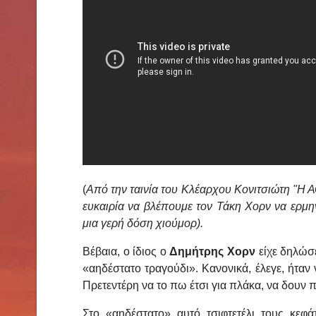
(
Από την ταινία του Κλέαρχου Κονιτσιώτη "
ευκαιρία να βλέπουμε τον Τάκη Χορν να ερμην
μια γερή δόση χιούμορ).
Βέβαια, ο ίδιος ο
Δημήτρης Χορν
είχε δηλώσε
«αηδέστατο τραγούδι». Κανονικά, έλεγε, ήταν
Πρετεντέρη να το πω έτσι για πλάκα, να δουν 
Στο «αηδέστατο» αυτό τσιφτετέλι τους κεφ