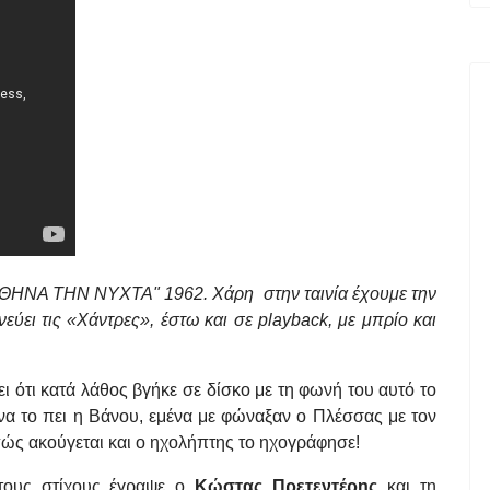
Η ΑΘΗΝΑ ΤΗΝ ΝΥΧΤΑ" 1962.
X
άρη στην ταινία έχουμε την
εύει τις «Χάντρες», έστω και σε playback,
με μπρίο και
ι ότι κατά λάθος βγήκε σε δίσκο με τη φωνή του αυτό το
 να το πει η Βάνου, εμένα με φώναξαν ο Πλέσσας με τον
πώς ακούγεται και ο ηχολήπτης το ηχογράφησε!
άτους στίχους έγραψε ο
Κώστας Πρετεντέρης
και τη