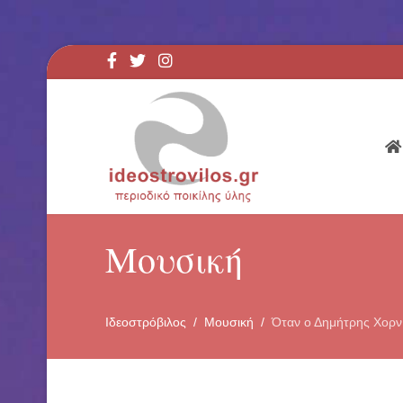
Μουσική
Ιδεοστρόβιλος
Μουσική
Όταν ο Δημήτρης Χορν