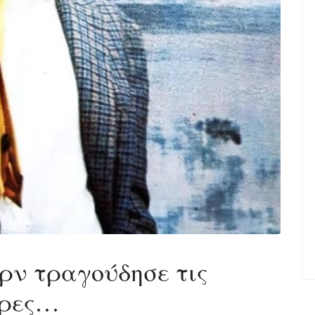
ρν τραγούδησε τις
τρες…