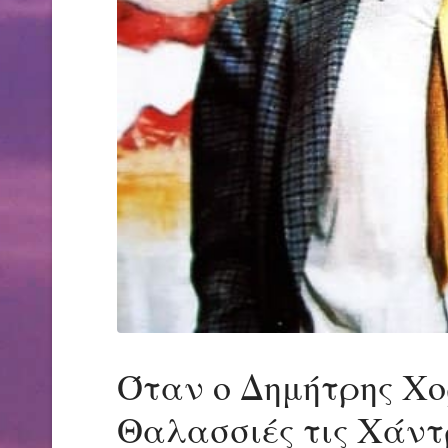
Όταν ο Δημήτρης Χο
Θαλασσιές τις Χάν