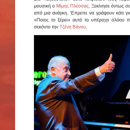
μουσική ο
Μίμης Πλέσσας
. Ξεκίνησε όντως σ
από μια ανάγκη. ‘Επρεπε να γράψουν κάτι γι
«Ποιος το ξέρει» αυτό το υπέροχο σλόου 
σεκόντο την
Τζένη Βάνου
.