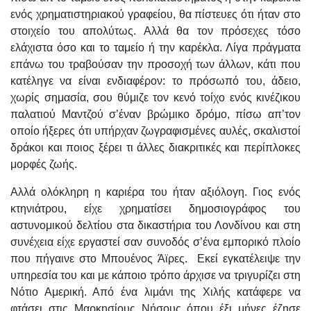
ενός χρηματιστηριακού γραφείου, θα πίστευες ότι ήταν στο
στοιχείο του απολύτως. Αλλά θα τον πρόσεχες τόσο
ελάχιστα όσο και το ταμείο ή την καρέκλα. Λίγα πράγματα
επάνω του τραβούσαν την προσοχή των άλλων, κάτι που
κατέληγε να είναι ενδιαφέρον: το πρόσωπό του, άδειο,
χωρίς σημασία, σου θύμιζε τον κενό τοίχο ενός κινέζικου
παλατιού Μαντζού σ’έναν βρώμικο δρόμο, πίσω απ’τον
οποίο ήξερες ότι υπήρχαν ζωγραφισμένες αυλές, σκαλιστοί
δράκοι και ποιος ξέρει τι άλλες διακριτικές και περίπλοκες
μορφές ζωής.
Αλλά ολόκληρη η καριέρα του ήταν αξιόλογη. Γιος ενός
κτηνιάτρου, είχε χρηματίσει δημοσιογράφος του
αστυνομικού δελτίου στα δικαστήρια του Λονδίνου και στη
συνέχεια είχε εργαστεί σαν συνοδός σ’ένα εμπορικό πλοίο
που πήγαινε στο Μπουένος Άϊρες. Εκεί εγκατέλειψε την
υπηρεσία του και με κάποιο τρόπο άρχισε να τριγυρίζει στη
Νότιο Αμερική. Από ένα λιμάνι της Χιλής κατάφερε να
φτάσει στις Μαρκησίους Νήσους όπου έξι μήνες έζησε