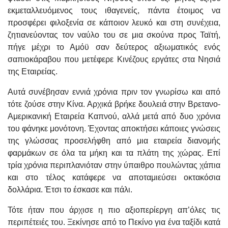
εκμεταλλευόμενος τους ιθαγενείς, πάντα έτοιμος να
προσφέρει φιλοξενία σε κάποιον λευκό και στη συνέχεια,
ζητιανεύοντας τον ναύλο του σε μια σκούνα προς Ταϊτή,
πήγε μέχρι το Αμόϋ σαν δεύτερος αξιωματικός ενός
σαπιοκάραβου που μετέφερε Κινέζους εργάτες στα Νησιά
της Εταιρείας.
Αυτά συνέβησαν εννιά χρόνια πριν τον γνωρίσω και από
τότε ζούσε στην Κίνα. Αρχικά βρήκε δουλειά στην Βρετανο-
Αμερικανική Εταιρεία Καπνού, αλλά μετά από δυο χρόνια
του φάνηκε μονότονη. Έχοντας αποκτήσει κάποιες γνώσεις
της γλώσσας προσελήφθη από μια εταιρεία διανομής
φαρμάκων σε όλα τα μήκη και τα πλάτη της χώρας. Επί
τρία χρόνια περιπλανιόταν στην ύπαιθρο πουλώντας χάπια
και στο τέλος κατάφερε να αποταμιεύσει οκτακόσια
δολλάρια. Έτσι το έσκασε και πάλι.
Τότε ήταν που άρχισε η πιο αξιοπερίεργη απ’όλες τις
περιπέτειές του. Ξεκίνησε από το Πεκίνο για ένα ταξίδι κατά