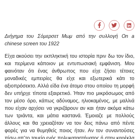
Διήγημα του Σόμερσετ Μωμ από την συλλογή On a
chinese screen του 1922
Είχα ακούσει την εκπληκτική του ιστορία πριν δω τον ίδιο,
και περίμενα κάποιον με εντυπωσιακή εμφάνιση. Μου
φαινόταν ότι ένας άνθρωπος που είχε ζήσει τέτοιες
μοναδικές εμπειρίες θα είχε και εξωτερικά κάτι το
αξιοπρόσεκτο. Αλλά είδα ένα άτομο στου οποίου τη μορφή
δεν υπήρχε τίποτα εξαιρετικό. Ήταν πιο μικρόσωμος από
τον μέσο όρο, κάπως αδύναμος, ηλιοκαμένος, με μαλλιά
που είχαν αρχίσει να γκριζάρουν αν και ήταν ακόμα κάτω
των τριάντα, και μάτια καστανά. Έμοιαζε με πολλούς
άλλους και θα χρειαζόταν να τον δεις πάνω από πέντε
φορές για να θυμηθείς ποιος ήταν. Αν τον συναντούσες
πίσω απ’το ταμείο ενός πολυκαταστήματος ή στην καρέκλα