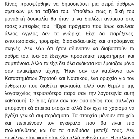
Κίνας προσφέρθηκε να δημοσιεύσει μια σειρά άρθρων
σχετικών με τα ταξίδια του. Υποθέτω πως η δική του
μοναδική δυσκολία θα ήταν τι να διαλέξει ανάμεσα στις
τόσες εμπειρίες του. Ήξερε πράγματα που ίσως κανένας
άλλος Άγγλος δεν τα γνώριζε. Είχε δει παράξενες,
εντυπωσιακές, τρομερές, διασκεδαστικές και απρόσμενες
σκηνές. Δεν λέω ότι ήταν αδύνατον να διαβαστούν τα
άρθρα του, ίσα-ίσα έδειχναν προσεκτική παρατήρηση και
συμπόνοια. Αλλά τα είχε δει όλα ανάκατα και έμοιαζαν μόνο
σαν αντικείμενα τέχνης. Ήταν σαν τον κατάλογο των
Καταστημάτων Στρατού και Ναυτικού, ένα ορυχείο για τον
άνθρωπο που διαθέτει φαντασία, αλλά σαν θεμέλιο της
λογοτεχνίας περισσότερο παρά σαν την λογοτεχνία αυτή
καθ’εαυτή. Ο ίδιος ήταν σαν τον φυσιοδίφη που συλλέγει
υπομονητικά άπειρα στοιχεία αλλά δεν έχει το χάρισμα να
βγάζει γενικά συμπεράσματα. Τα στοιχεία μένουν στοιχεία
και περιμένουν τον εγκέφαλο που θα είναι πιο
πολυσύνθετος και θα τα συνδυάσει μεταξύ τους. Δεν
συνέλεγε ούτε φυτά ούτε ζώα αλλά ανθρώπους. Η συλλογή