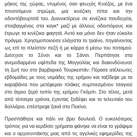
μήκος της χώρας, ντυμένος σαν φτωχός Κινέζος, με ένα
πτυσσόμενο στρώμα, μια κινέζικη πίπα και την
οδοντόβουρτσά του. Διανυκτέρευε σε κινέζικα πανδοχεία,
στοιβαγμένος στα καγκ* μαζί με άλλους οδοιπόρους και
έτρωγε τα κινέζικα φαγητά. Αυτό και μόνο δεν ήταν εύκολο
πράγμα. Χρησιμοποιούσε ελάχιστα το τραίνο, πηγαίνοντας
ως επί το πλείστον πεζή ή με κάρρο ή μέσω του ποταμού.
Διέσχισε το Σένσι και το Σάνσι. Περπάτησε στα
ανεμοδαρμένα υψίπεδα της Μογγολίας και διακινδύνευσε
τη ζωή του στο βαρβαρικό Τουρκεστάν. Πέρασε ατέλειωτες
εβδομάδες με τους νομάδες της ερήμου και ταξίδεψε με τα
καραβάνια που μετέφεραν πλάκες συμπιεσμένου τσαγιού
στο άγριο ξερό τοπίο της ερήμου Γκόμπι. Στο τέλος, μετά
από τέσσερα χρόνια, έχοντας ξοδέψει και το τελευταίο του
δολλάριο, επέστρεψε ξανά στο Πεκίνο.
Προσπάθησε και πάλι να βρει δουλειά. Ο ευκολότερος
τρόπος για να κερδίσει χρήματα φάνηκε να είναι το γράψιμο
και ο αρχισυντάκτης μιας από τις αγγλικές εφημερίδες της