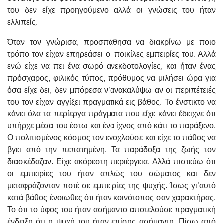
του δεν είχε προηγούμενο αλλά οι γνώσεις του ήταν
ελλιπείς.
Όταν τον γνώρισα, προσπάθησα να διακρίνω με ποιο
τρόπο τον είχαν επηρεάσει οι ποικίλες εμπειρίες του. Αλλά
ενώ είχε να πει ένα σωρό ανεκδοτολογίες, και ήταν ένας
πρόσχαρος, φιλικός τύπος, πρόθυμος να μιλήσει ώρα για
όσα είχε δει, δεν μπόρεσα ν’ανακαλύψω αν οι περιπέτειές
του τον είχαν αγγίξει πραγματικά εις βάθος. Το ένστικτο να
κάνει όλα τα περίεργα πράγματα που είχε κάνει έδειχνε ότι
υπήρχε μέσα του έστω και ένα ίχνος από κάτι το παράξενο.
Ο πολιτισμένος κόσμος τον ενοχλούσε και είχε το πάθος να
βγει από την πεπατημένη. Τα παράδοξα της ζωής τον
διασκέδαζαν. Είχε ακόρεστη περιέργεια. Αλλά πιστεύω ότι
οι εμπειρίες του ήταν απλώς του σώματος και δεν
μεταφράζονταν ποτέ σε εμπειρίες της ψυχής. Ίσως γι’αυτό
κατά βάθος ένοιωθες ότι ήταν κοινότοπος σαν χαρακτήρας.
Το ότι το ύφος του ήταν ασήμαντο αποτελούσε πραγματική
ένδειξη ότι η ψυχή του ήταν επίσης ασήμαντη. Πίσω από