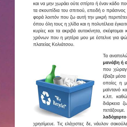
και να μην χωράει ούτε σπίρτο ή έναν κάδο πο
τα σκουπίδια του σπιτιού, επειδή ο πράσινος
φορά λοιπόν που ζω αυτή την μικρή περιπέτ
όπου όλη τους η χλίδα και η πολυτέλεια έγκειτ
κυρίες και τα ακριβά αυτοκίνητα, σκέφτομαι
χρόνων που η μητέρα μου με έστελνε για ψώ
πλατείας Κολιάτσου.
Τα αναπολώ
μανάβη ή 
που χώραγε
έβαζα μέσα 
οποίες η μ
μαϊντανό κ
κ.λπ. καθώ
διάρκεια ζ
πετάξουμε. 
λαδόχαρτο
χρησίμευε. Τις ελάχιστες δε, νάυλον σακούλ