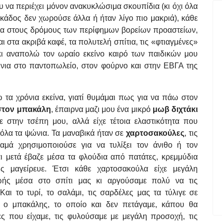
υ να περιέχει μόνον ανακυκλώσιμα σκουπίδια (κι όχι όλα
 κάδος δεν χωρούσε άλλα ή ήταν λίγο πιο μακριά), κάθε
εια στους δρόμους των περίφημων βορείων προαστείων,
αι στα ακριβά καφέ, τα πολυτελή σπίτια, τις «φτιαγμένες»
 κι αναπολώ τον ωραίο εκείνο καιρό των παιδικών μου
νια στο παντοπωλείο, στον φούρνο και στην ΕΒΓΑ της
 τα χρόνια εκείνα, γιατί θυμάμαι πως για να πάω στον
στον μπακάλη
, έπαιρνα μαζι μου ένα μικρό
μωβ διχτάκι
 στην τσέπη μου, αλλά είχε τέτοια ελαστικότητα που
όλα τα ψώνια. Τα μαναβικά ήταν σε
χαρτοσακούλες
, τις
αμά χρησιμοποιούσε για να τυλίξει τον άνιθο ή τον
αι μετά έβαζε μέσα τα φλούδια από πατάτες, κρεμμύδια
ς μαγείρευε. Έτσι κάθε χαρτοσακούλα είχε μεγάλη
ωής μέσα στο σπίτι μας κι αργούσαμε πολύ να τις
Και το τυρί, το σαλάμι, τις σαρδέλες μας τα τύλιγε σε
ο μπακάλης, το οποίο και δεν πετάγαμε, κάπου θα
ες που είχαμε, τις φυλούσαμε με μεγάλη προσοχή, τις