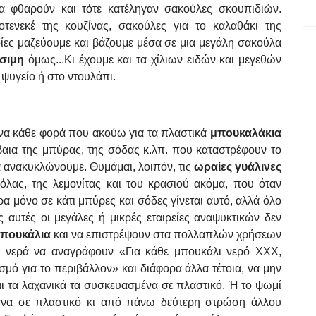
α φθαρούν και τότε κατέληγαν σακούλες σκουπιδιών.
τενεκέ της κουζίνας, σακούλες για το καλαθάκι της
ποίες μαζεύουμε και βάζουμε μέσα σε μια μεγάλη σακούλα
σιμη
όμως...Κι έχουμε και τα χίλιων ειδών και μεγεθών
 ψυγείο ή στο ντουλάπι.
α κάθε φορά που ακούω για τα πλαστικά
μπουκαλάκια
βαια της μπύρας, της σόδας κ.λπ. που καταστρέφουν το
 ανακυκλώνουμε. Θυμάμαι, λοιπόν, τις
ωραίες γυάλινες
όλας, της λεμονίτας και του κρασιού ακόμα, που όταν
α μόνο σε κάτι μπύρες και σόδες γίνεται αυτό, αλλά όλο
ες αυτές οι μεγάλες ή μικρές εταιρείες αναψυκτικών δεν
μπουκάλια
και να επιστρέψουν στα πολλαπλών χρήσεων
α νερά να αναγράφουν «Για κάθε μπουκάλι νερό ΧΧΧ,
 για το περιβάλλον» και διάφορα άλλα τέτοια, να μην
και τα λαχανικά τα συσκευασμένα σε πλαστικό. Ή το ψωμί
γμένα σε πλαστικό κι από πάνω δεύτερη στρώση άλλου