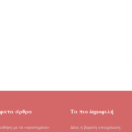
φατα άρθρα
Τα πιο δημοφιλή
κοθήκη με τα «αγαπημένα»
Δέος ή βαρετή υποχρέωση;