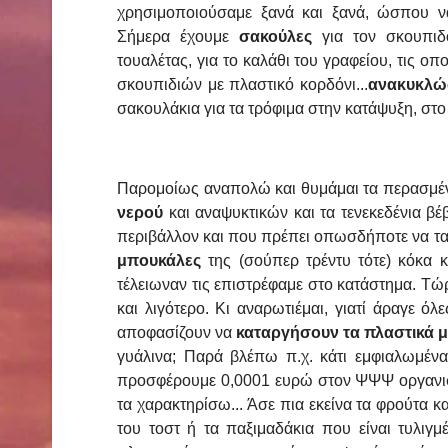
χρησιμοποιούσαμε ξανά και ξανά, ώσπου ν
Σήμερα έχουμε
σακούλες
για τον σκουπιδο
τουαλέτας, για το καλάθι του γραφείου, τις ο
σκουπιδιών με πλαστικό κορδόνι...
ανακυκλώ
σακουλάκια για τα τρόφιμα στην κατάψυξη, στο
Παρομοίως αναπολώ και θυμάμαι τα περασμέν
νερού
και αναψυκτικών και τα τενεκεδένια βέ
περιβάλλον και που πρέπει οπωσδήποτε να τα
μπουκάλες
της (σούπερ τρέντυ τότε) κόκα κ
τέλειωναν τις επιστρέφαμε στο κατάστημα. Τώρ
και λιγότερο. Κι αναρωτιέμαι, γιατί άραγε όλ
αποφασίζουν να
καταργήσουν τα πλαστικά 
γυάλινα; Παρά βλέπω π.χ. κάτι εμφιαλωμέν
προσφέρουμε 0,0001 ευρώ στον ΨΨΨ οργανισμό
τα χαρακτηρίσω... Άσε πια εκείνα τα φρούτα 
του τοστ ή τα παξιμαδάκια που είναι τυλι