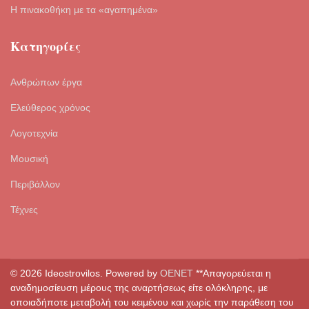
Η πινακοθήκη με τα «αγαπημένα»
Κατηγορίες
Ανθρώπων έργα
Ελεύθερος χρόνος
Λογοτεχνία
Μουσική
Περιβάλλον
Τέχνες
© 2026 Ideostrovilos. Powered by
OENET
**Απαγορεύεται η
αναδημοσίευση μέρους της αναρτήσεως είτε ολόκληρης, με
οποιαδήποτε μεταβολή του κειμένου και χωρίς την παράθεση του