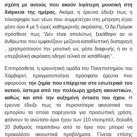
σχέση με αυτούς που ακούν λιγότερη μουσική στη
διάρκεια της ημέρας.
Ακόμα, η έρευνα έδειξε πως η
πλειοψηφία των νέων που συμμετείχαν στη μέτρηση είχαν
μέσο όρο 4 με 5 ώρες καθημερινής ακρόασης. Ο δρ.Πρίμακ
πρόσθεσε πως “Δεν είναι απολύτως ξεκάθαρο αν οι
άνθρωποι που εμφανίζουν μείζονα καταθλιπτική διαταραχή
, χρησιμοποιούν την μουσική ως μέσο διαφυγής ή αν η
υπερβολική ακρόαση οδηγεί τελικά σε κατάθλιψη’’.
Επιπρόσθετα, η ερευνητική ομάδα του Πανεπιστημίου του
Χάρβαρντ, πραγματοποίησε πρόσφατα έρευνα που
αφορούσε
την ζημία που επέρχεται στο εσωτερικό του
αυτιού, ύστερα από την πολύωρη χρήση ακουστικών,
καθώς και από την αυξημένη ένταση του ήχου.
Η
έρευνα έδειξε πως τα περισσότερα ακουστικά του
εμπορίου τα οποία παρέχονται για προσωπική χρήση,
φτάνουν το ανώτατο όριο ήχου των 110 ντεσιμπέλ, δηλαδή
20 βαθμούς παραπάνω από το όριο που μπορεί να
προκαλέσει ακουστικά προβλήματα. Γίνεται επίσης