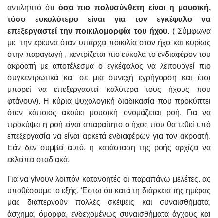
αντιληπτό ότι
όσο πιο πολυσύνθετη είναι η μουσική,
τόσο ευκολότερο είναι για τον εγκέφαλο να
επεξεργαστεί την ποικιλομορφία του ήχου.
( Σύμφωνα
με την έρευνα όταν υπάρχει ποικιλία στον ήχο και κυρίως
στην παραγωγή , κεντρίζεται πιο εύκολα το ενδιαφέρον του
ακροατή με αποτέλεσμα ο εγκέφαλος να λειτουργεί πιο
συγκεντρωτικά και σε μια συνεχή εγρήγορση και έτσι
μπορεί να επεξεργαστεί καλύτερα τους ήχους που
φτάνουν). Η κύρια ψυχολογική διαδικασία που προκύπτει
όταν κάποιος ακούει μουσική ονομάζεται ροή. Για να
προκύψει η ροή είναι απαραίτητο ο ήχος που θα τεθεί υπό
επεξεργασία να είναι αρκετά ενδιαφέρων για τον ακροατή.
Εάν δεν συμβεί αυτό, η κατάσταση της ροής αρχίζει να
εκλείπει σταδιακά.
Για να γίνουν λοιπόν κατανοητές οι παραπάνω μελέτες, ας
υποθέσουμε το εξής. Έστω ότι κατά τη διάρκεια της ημέρας
μας διαπερνούν πολλές σκέψεις και συναισθήματα,
άσχημα, όμορφα, ενδεχομένως συναισθήματα άγχους και