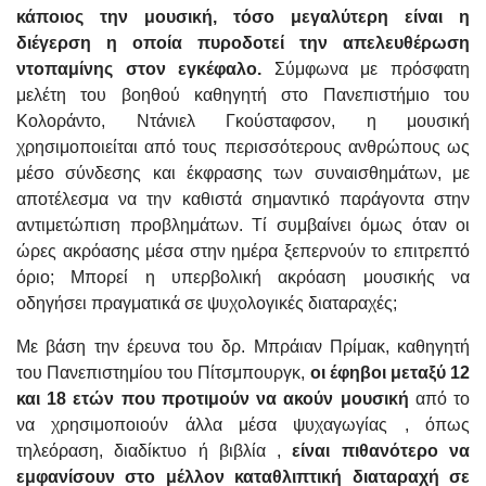
κάποιος την μουσική, τόσο μεγαλύτερη είναι η
διέγερση η οποία πυροδοτεί την απελευθέρωση
ντοπαμίνης στον εγκέφαλο.
Σύμφωνα με πρόσφατη
μελέτη του βοηθού καθηγητή στο Πανεπιστήμιο του
Κολοράντο, Ντάνιελ Γκούσταφσον, η μουσική
χρησιμοποιείται από τους περισσότερους ανθρώπους ως
μέσο σύνδεσης και έκφρασης των συναισθημάτων, με
αποτέλεσμα να την καθιστά σημαντικό παράγοντα στην
αντιμετώπιση προβλημάτων. Τί συμβαίνει όμως όταν οι
ώρες ακρόασης μέσα στην ημέρα ξεπερνούν το επιτρεπτό
όριο; Μπορεί η υπερβολική ακρόαση μουσικής να
οδηγήσει πραγματικά σε ψυχολογικές διαταραχές;
Με βάση την έρευνα του δρ. Μπράιαν Πρίμακ, καθηγητή
του Πανεπιστημίου του Πίτσμπουργκ,
οι έφηβοι μεταξύ 12
και 18 ετών που προτιμούν να ακούν μουσική
από το
να χρησιμοποιούν άλλα μέσα ψυχαγωγίας , όπως
τηλεόραση, διαδίκτυο ή βιβλία ,
είναι πιθανότερο να
εμφανίσουν στο μέλλον καταθλιπτική διαταραχή σε