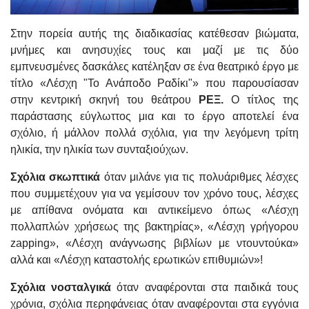
Στην πορεία αυτής της διαδικασίας κατέθεσαν βιώματα,
μνήμες και ανησυχίες τους και μαζί με τις δύο
εμπνευσμένες δασκάλες κατέληξαν σε ένα θεατρικό έργο με
τίτλο «Λέσχη "Το Ανάποδο Ραδίκι"» που παρουσίασαν
στην κεντρική σκηνή του θεάτρου
ΡΕΞ.
Ο τίτλος της
παράστασης εύγλωττος μια και το έργο αποτελεί ένα
σχόλιο, ή μάλλον πολλά σχόλια, για την λεγόμενη τρίτη
ηλικία, την ηλικία των συνταξιούχων.
Σχόλια σκωπτικά
όταν μιλάνε για τις πολυάριθμες λέσχες
που συμμετέχουν για να γεμίσουν τον χρόνο τους, λέσχες
με απίθανα ονόματα και αντικείμενο όπως «Λέσχη
πολλαπλών χρήσεως της βακτηρίας», «Λέσχη γρήγορου
zapping», «Λέσχη ανάγνωσης βιβλίων με ντουντούκα»
αλλά και «Λέσχη καταστολής ερωτικών επιθυμιών»!
Σχόλια νοσταλγικά
όταν αναφέρονται στα παιδικά τους
χρόνια, σχόλια περηφάνειας όταν αναφέρονται στα εγγόνια