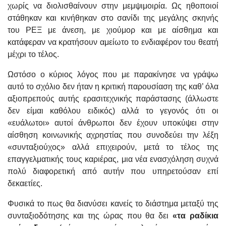
χωρίς να διολισθαίνουν στην μεμψιμοιρία. Ως ηθοποιοί
στάθηκαν και κινήθηκαν στο σανίδι της μεγάλης σκηνής
του ΡΕΞ με άνεση, με χιούμορ και με αίσθημα και
κατάφεραν να κρατήσουν αμείωτο το ενδιαφέρον του θεατή
μέχρι το τέλος.
Ωστόσο ο κύριος λόγος που με παρακίνησε να γράψω
αυτό το σχόλιο δεν ήταν η κριτική παρουσίαση της καθ’ όλα
αξιοπρεπούς αυτής ερασιτεχνικής παράστασης (άλλωστε
δεν είμαι καθόλου ειδικός) αλλά το γεγονός ότι οι
«ευάλωτοι» αυτοί άνθρωποι δεν έχουν υποκύψει στην
αίσθηση κοινωνικής αχρηστίας που συνοδεύει την λέξη
«συνταξιούχος» αλλά επιχειρούν, μετά το τέλος της
επαγγελματικής τους καριέρας, μια νέα ενασχόληση συχνά
πολύ διαφορετική από αυτήν που υπηρετούσαν επί
δεκαετίες.
Φυσικά το πως θα διανύσει κανείς το διάστημα μεταξύ της
συνταξιοδότησης και της ώρας που θα δει
«τα ραδίκια