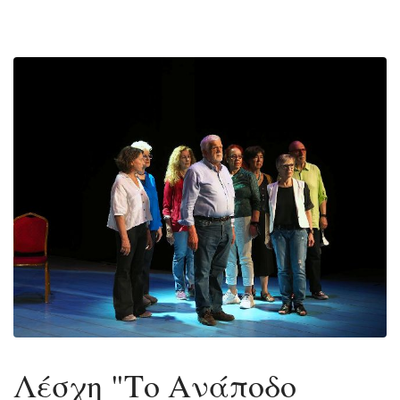
Λέσχη "Το Ανάποδο