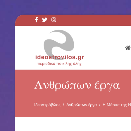
Ανθρώπων έργα
Ιδεοστρόβιλος
Ανθρώπων έργα
Η Μάσκα της 