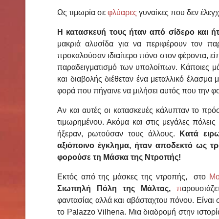
Ως τιμωρία σε
φλύαρες
γυναίκες που δεν έλεγ
Η κατασκευή τους ήταν από σίδερο και ήτ
μακριά αλυσίδα για να περιφέρουν τον πα
προκαλούσαν ιδιαίτερο πόνο στον φέροντα, ε
παραδειγματισμό των υπολοίπων. Κάποιες μά
και διαβολής διέθεταν ένα μεταλλικό έλασμα
φορά που πήγαινε να μιλήσει αυτός που την φ
Αν και αυτές οι κατασκευές κάλυπταν το πρόσ
τιμωρημένου. Ακόμα και στις μεγάλες πόλεις
ήξεραν, ρωτούσαν τους άλλους.
Κατά ειρ
αξιόποινο έγκλημα, ήταν αποδεκτό ως τ
φορούσε τη Μάσκα της Ντροπής!
Εκτός από της μάσκες της ντροπής, στο
Μο
Σιωπηλή Πόλη της Μάλτας,
π
αρουσιάζε
φαντασίας αλλά και αβάσταχτου πόνου. Είναι
το Palazzo Vilhena. Μια διαδρομή στην ιστορ